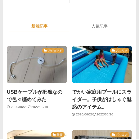
新着記事
人気記事
ガジェット
おもちゃ
USBケーブルが邪魔なの
でかい家庭用プールにスラ
で色々纏めてみた
イダー。子供がはしゃぐ魅
惑のアイテム。
2020/06/29
2022/02/10
2020/06/26
2022/06/26
雑貨
パソコン