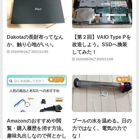
Dakotaの長財布ってなん
【第２回】VAIO Type Pを
か、触り心地がいい。
改造しよう。SSDへ換装
してみた！
2020/06/18
2021/11/30
2020/06/09
2025/11/08
アプリ
家電
Amazonのおすすめや閲
プールの水を温める。日の
覧・購入履歴を消す方法。
力ではなく、電気の力で
趣味丸出しなので何とかし
な！