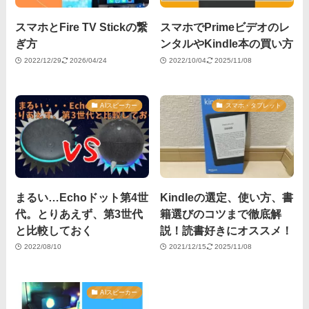
スマホとFire TV Stickの繋
スマホでPrimeビデオのレ
ぎ方
ンタルやKindle本の買い方
2022/12/29
2026/04/24
2022/10/04
2025/11/08
AIスピーカー
スマホ・タブレット
まるい…Echoドット第4世
Kindleの選定、使い方、書
代。とりあえず、第3世代
籍選びのコツまで徹底解
と比較しておく
説！読書好きにオススメ！
2022/08/10
2021/12/15
2025/11/08
AIスピーカー