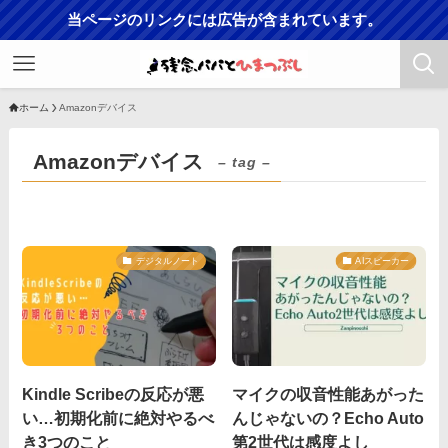
当ページのリンクには広告が含まれています。
ホーム
Amazonデバイス
Amazonデバイス
– tag –
デジタルノート
AIスピーカー
Kindle Scribeの反応が悪
マイクの収音性能あがった
い…初期化前に絶対やるべ
んじゃないの？Echo Auto
き3つのこと
第2世代は感度よし