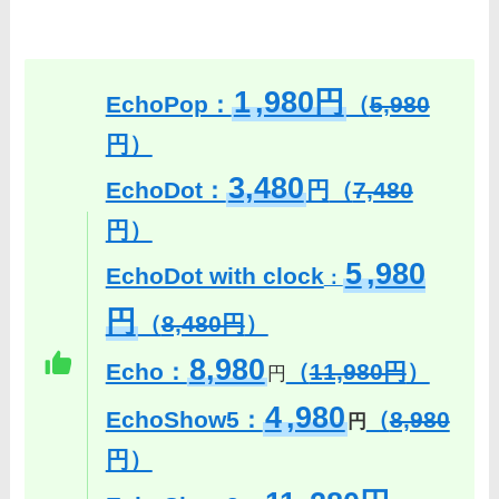
1
,980円
EchoPop：
（
5,980
円）
3,480
EchoDot：
円
（
7,480
円）
5
,980
EchoDot with clock
：
円
（
8,480円
）
8,980
Echo：
（
11,980円
）
円
4
,980
EchoShow5：
（
8,980
円
円）