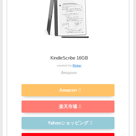
KindleScribe 16GB
created by
Rinker
Amazon
Amazon
楽天市場
Yahooショッピング