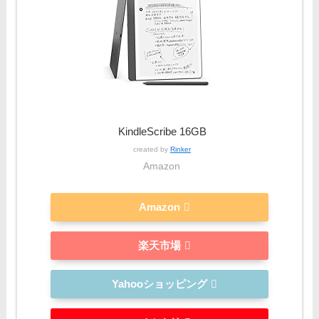
KindleScribe 16GB
created by
Rinker
Amazon
Amazon
楽天市場
Yahooショッピング