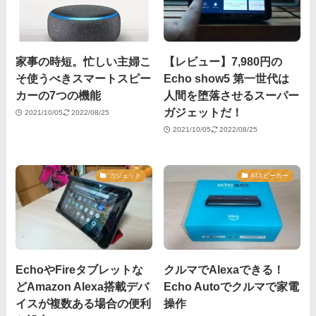
家事の時短。忙しい主婦こ
【レビュー】7,980円の
そ使うべきスマートスピー
Echo show5 第一世代は
カーの7つの機能
人間を堕落させるスーパー
ガジェットだ！
2021/10/05
2022/08/25
2021/10/05
2022/08/25
ガジェット
AIスピーカー
EchoやFireタブレットな
クルマでAlexaできる！
どAmazon Alexa搭載デバ
Echo Autoでクルマで家電
イスが複数ある場合の便利
操作