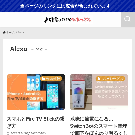
当ページのリンクには広告が含まれています。
ホーム
Alexa
Alexa
– tag –
Android TV
スマートデバイス
スマホとFire TV Stickの繋
地味に節電になる…
ぎ方
SwitchBotのスマート電球
で廊下をほんのり明るくし
2022/12/29
2026/04/24