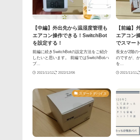
【中編】外出先から温湿度管理も
【前編】
エアコン操作できる！SwitchBot
エアコン操作
を設定する！
でスマー
前編に続きSwitchBotの設定方法をご紹介
長女が2階の
したいと思います。 前編ではSwitchBotハ
のですが、
ブ...
を...
2021/11/12
2022/12/06
2021/11/11
スマートデバイス