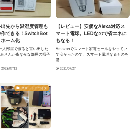
外出先から温湿度管理も
【レビュー】安価なAlexa対応ス
できる！SwitchBot
マート電球。LEDなので省エネに
トホーム化
もなる！
一人部屋で寝ると言い出した
Amazonでスマート家電セールをやってい
かみさんが夜な夜な部屋の様子
て安かったので、スマート電球なるものを
購...
2022/07/12
2021/07/27
スマートデバイス