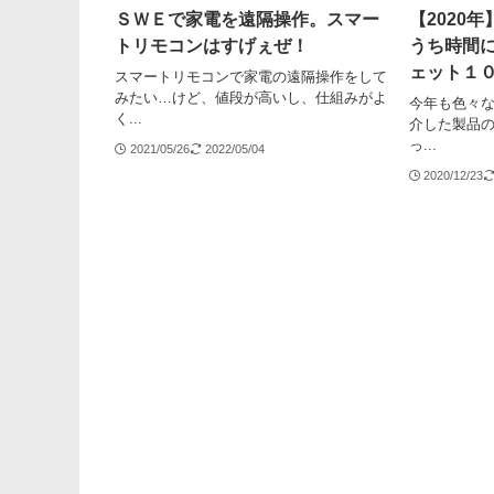
ＳＷＥで家電を遠隔操作。スマー
【2020
トリモコンはすげぇぜ！
うち時間
ェット１
スマートリモコンで家電の遠隔操作をして
みたい…けど、値段が高いし、仕組みがよ
今年も色々
く...
介した製品
っ...
2021/05/26
2022/05/04
2020/12/23