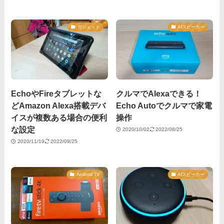
ガジェット
AIスピーカー
EchoやFireタブレットな
クルマでAlexaできる！
どAmazon Alexa搭載デバ
Echo Autoでクルマで家電
イスが複数ある場合の便利
操作
な設定
2020/10/02
2022/08/25
2020/11/19
2022/09/25
Android TV
AIスピーカー