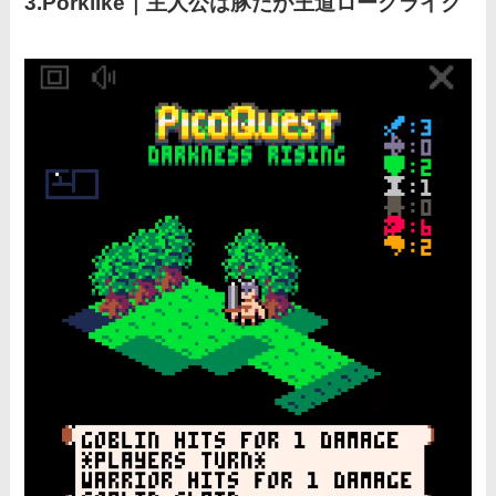
3.
Porklike
｜
主人公は豚だが王道ローグライク