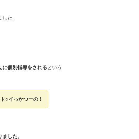
ました。
んに個別指導をされる
という
ト○イっかつーの！
りました
。