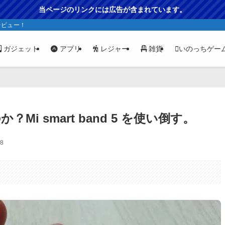
当ページのリンクには広告が含まれています。
レビュー！
ガジェット
アプリ
レジャー
雑貨
いのっちゲー
i smart band 5 を使い倒す。
28
。