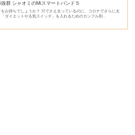
抜群 シャオミのMiスマートバンド５
ドをお持ちでしょうか？ 只でさえ太っているのに、コロナでさらに太
、「ダイエットやる気スイッチ」を入れるためのカンフル剤…