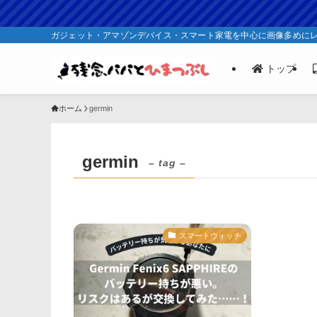
ガジェット・アマゾンデバイス・スマート家電を中心に画像多めに
トップ
ホーム
germin
germin
– tag –
スマートウォッチ