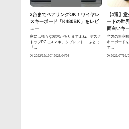
3台までペアリングOK！ワイヤレ
【4選】
スキーボード「K480BK」をレビ
ードの世
ュー
面白いキ
家には様々な端末がありますよね。デスク
当方の無意
トップPCにスマホ、タブレット… ふとっ
キーボード
『...
す...
2022/12/19
2023/04/26
2021/07/19