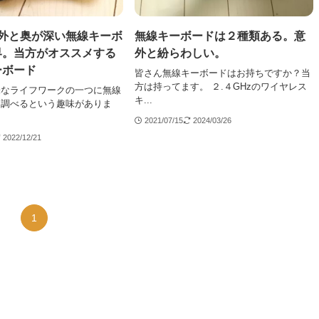
意外と奥が深い無線キーボ
無線キーボードは２種類ある。意
界。当方がオススメする
外と紛らわしい。
ーボード
皆さん無線キーボードはお持ちですか？当
方は持ってます。 ２.４GHzのワイヤレス
味なライフワークの一つに無線
キ...
を調べるという趣味がありま
2021/07/15
2024/03/26
2022/12/21
1