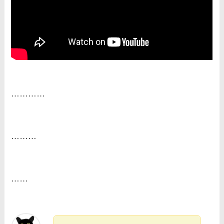
…………
………
……